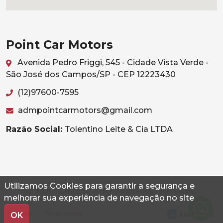
Point Car Motors
Avenida Pedro Friggi, 545 - Cidade Vista Verde -
São José dos Campos/SP - CEP 12223430
(12)97600-7595
admpointcarmotors@gmail.com
Razão Social:
Tolentino Leite & Cia LTDA
Utilizamos Cookies para garantir a segurança e
© 2026 Autoconf. Todos os direitos reservados.
melhorar sua experiência de navegação no site
Termos
Privacidade
OK