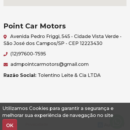
Point Car Motors
Avenida Pedro Friggi, 545 - Cidade Vista Verde -
São José dos Campos/SP - CEP 12223430
(12)97600-7595
admpointcarmotors@gmail.com
Razão Social:
Tolentino Leite & Cia LTDA
Utilizamos Cookies para garantir a segurança e
© 2026 Autoconf. Todos os direitos reservados.
melhorar sua experiência de navegação no site
Termos
Privacidade
OK