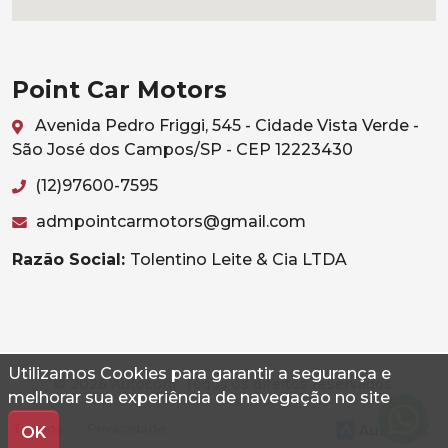
Point Car Motors
Avenida Pedro Friggi, 545 - Cidade Vista Verde -
São José dos Campos/SP - CEP 12223430
(12)97600-7595
admpointcarmotors@gmail.com
Razão Social:
Tolentino Leite & Cia LTDA
Utilizamos Cookies para garantir a segurança e
© 2026 Autoconf. Todos os direitos reservados.
melhorar sua experiência de navegação no site
Termos
Privacidade
OK