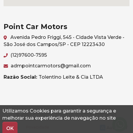
Point Car Motors
Avenida Pedro Friggi, 545 - Cidade Vista Verde -
São José dos Campos/SP - CEP 12223430
(12)97600-7595
admpointcarmotors@gmail.com
Razão Social:
Tolentino Leite & Cia LTDA
Utilizamos Cookies para garantir a segurança e
© 2026 Autoconf. Todos os direitos reservados.
melhorar sua experiência de navegação no site
Termos
Privacidade
OK