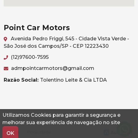
Point Car Motors
Avenida Pedro Friggi, 545 - Cidade Vista Verde -
São José dos Campos/SP - CEP 12223430
(12)97600-7595
admpointcarmotors@gmail.com
Razão Social:
Tolentino Leite & Cia LTDA
Utilizamos Cookies para garantir a segurança e
© 2026 Autoconf. Todos os direitos reservados.
melhorar sua experiência de navegação no site
Termos
Privacidade
OK