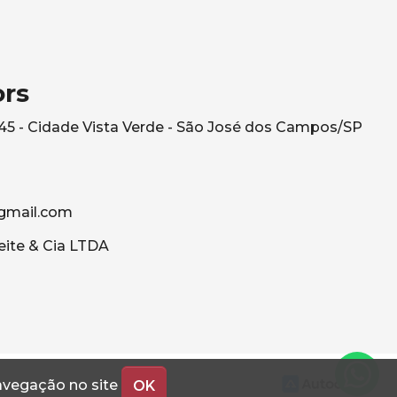
ors
545 - Cidade Vista Verde - São José dos Campos/SP
gmail.com
eite & Cia LTDA
navegação no site
OK