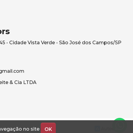
ors
545 - Cidade Vista Verde - São José dos Campos/SP
gmail.com
eite & Cia LTDA
navegação no site
OK