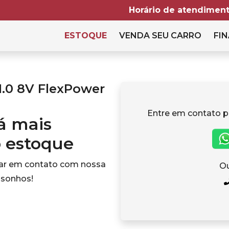
Horário de atendiment
ESTOQUE
VENDA SEU CARRO
FIN
1.0 8V FlexPower
Entre em contato p
tá mais
o estoque
rar em contato com nossa
Ou
 sonhos!