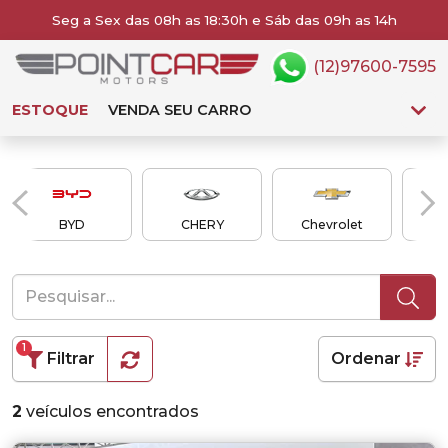
Seg a Sex das 08h as 18:30h e Sáb das 09h as 14h
(12)97600-7595
ESTOQUE
VENDA SEU CARRO
BYD
CHERY
Chevrolet
C
1
Filtrar
Ordenar
2
veículos encontrados