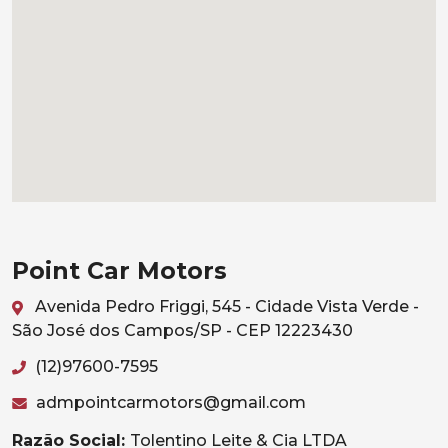
Point Car Motors
Avenida Pedro Friggi, 545 - Cidade Vista Verde -
São José dos Campos/SP - CEP 12223430
(12)97600-7595
admpointcarmotors@gmail.com
Razão Social:
Tolentino Leite & Cia LTDA