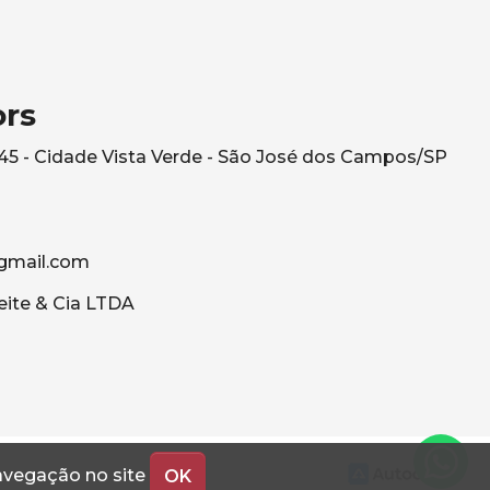
ors
545 - Cidade Vista Verde - São José dos Campos/SP
gmail.com
eite & Cia LTDA
navegação no site
OK