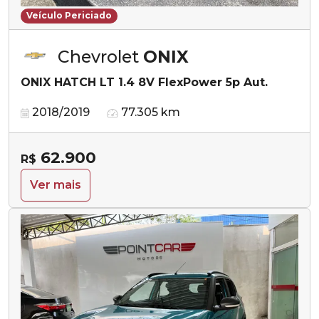
Veículo Periciado
Chevrolet
ONIX
ONIX HATCH LT 1.4 8V FlexPower 5p Aut.
2018/2019
77.305 km
62.900
R$
Ver mais