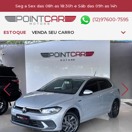
Seg a Sex das 08h as 18:30h e Sáb das 09h as 14h
(12)97600-7595
ESTOQUE
VENDA SEU CARRO