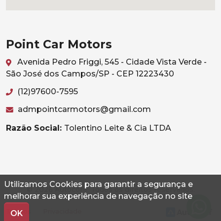
Point Car Motors
Avenida Pedro Friggi, 545 - Cidade Vista Verde -
São José dos Campos/SP - CEP 12223430
(12)97600-7595
admpointcarmotors@gmail.com
Razão Social:
Tolentino Leite & Cia LTDA
Utilizamos Cookies para garantir a segurança e
© 2026 Autoconf. Todos os direitos reservados.
melhorar sua experiência de navegação no site
Termos
Privacidade
OK