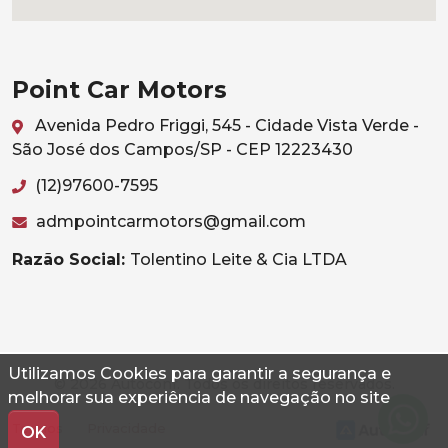
Point Car Motors
Avenida Pedro Friggi, 545 - Cidade Vista Verde -
São José dos Campos/SP - CEP 12223430
(12)97600-7595
admpointcarmotors@gmail.com
Razão Social:
Tolentino Leite & Cia LTDA
Utilizamos Cookies para garantir a segurança e
© 2026 Autoconf. Todos os direitos reservados.
melhorar sua experiência de navegação no site
Termos
Privacidade
OK