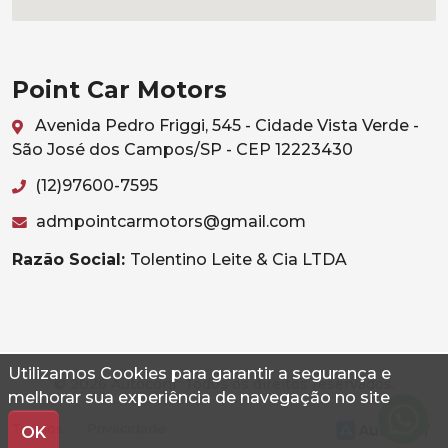
Point Car Motors
Avenida Pedro Friggi, 545 - Cidade Vista Verde -
São José dos Campos/SP - CEP 12223430
(12)97600-7595
admpointcarmotors@gmail.com
Razão Social:
Tolentino Leite & Cia LTDA
Utilizamos Cookies para garantir a segurança e
© 2026 Autoconf. Todos os direitos reservados.
melhorar sua experiência de navegação no site
Termos
Privacidade
OK