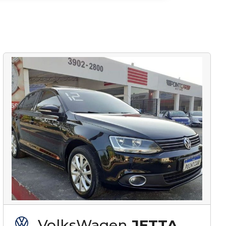
VolksWagen
JETTA