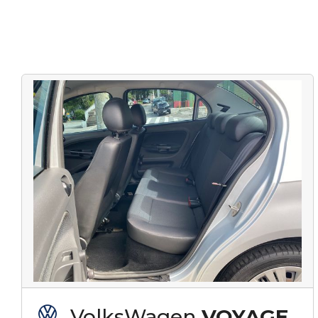
VolksWagen
VOYAGE