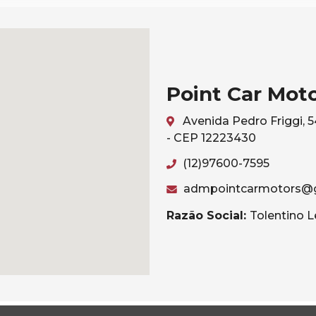
Point Car Mot
Avenida Pedro Friggi, 
- CEP 12223430
(12)97600-7595
admpointcarmotors@
Razão Social:
Tolentino L