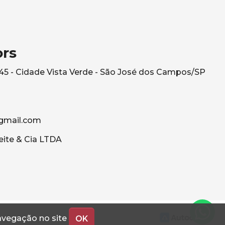
ors
545 - Cidade Vista Verde - São José dos Campos/SP
gmail.com
eite & Cia LTDA
navegação no site
OK