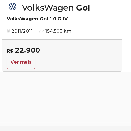
VolksWagen
Gol
VolksWagen Gol 1.0 G IV
2011/2011
154.503 km
22.900
R$
Ver mais