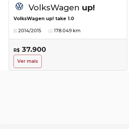
VolksWagen
up!
VolksWagen up! take 1.0
2014/2015
178.049 km
37.900
R$
Ver mais