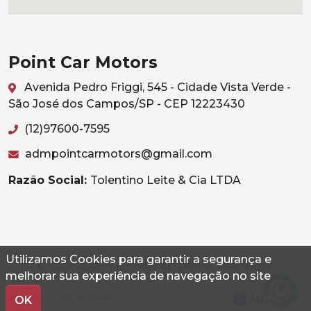
Point Car Motors
Avenida Pedro Friggi, 545 - Cidade Vista Verde -
São José dos Campos/SP - CEP 12223430
(12)97600-7595
admpointcarmotors@gmail.com
Razão Social:
Tolentino Leite & Cia LTDA
Utilizamos Cookies para garantir a segurança e
© 2026 Autoconf. Todos os direitos reservados.
melhorar sua experiência de navegação no site
Termos
Privacidade
OK