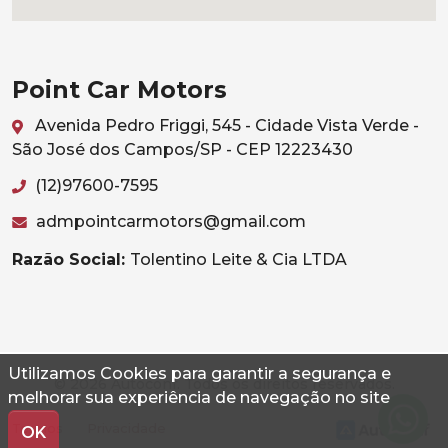
Point Car Motors
Avenida Pedro Friggi, 545 - Cidade Vista Verde -
São José dos Campos/SP - CEP 12223430
(12)97600-7595
admpointcarmotors@gmail.com
Razão Social:
Tolentino Leite & Cia LTDA
Utilizamos Cookies para garantir a segurança e
© 2026 Autoconf. Todos os direitos reservados.
melhorar sua experiência de navegação no site
Termos
Privacidade
OK