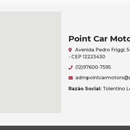
Point Car Mot
Avenida Pedro Friggi, 
- CEP 12223430
(12)97600-7595
admpointcarmotors@
Razão Social:
Tolentino L