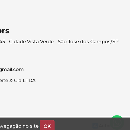
ors
545 - Cidade Vista Verde - São José dos Campos/SP
gmail.com
eite & Cia LTDA
navegação no site
OK