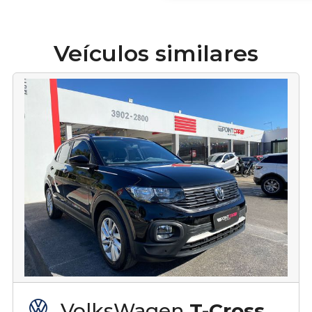
Veículos similares
VolksWagen
T-Cross