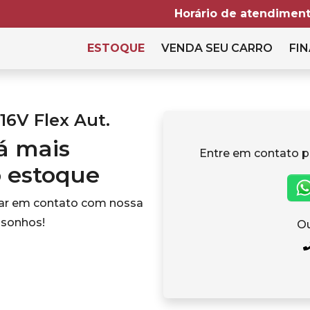
Horário de atendiment
ESTOQUE
VENDA SEU CARRO
FIN
16V Flex Aut.
tá mais
Entre em contato p
o estoque
rar em contato com nossa
 sonhos!
Ou