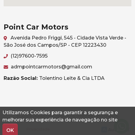
Point Car Motors
Avenida Pedro Friggi, 545 - Cidade Vista Verde -
São José dos Campos/SP - CEP 12223430
(12)97600-7595
admpointcarmotors@gmail.com
Razão Social:
Tolentino Leite & Cia LTDA
Utilizamos Cookies para garantir a segurança e
© 2026 Autoconf. Todos os direitos reservados.
melhorar sua experiência de navegação no site
Termos
Privacidade
OK