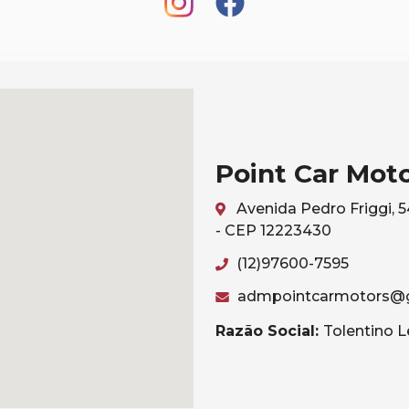
Point Car Mot
Avenida Pedro Friggi, 
- CEP 12223430
(12)97600-7595
admpointcarmotors@
Razão Social:
Tolentino L