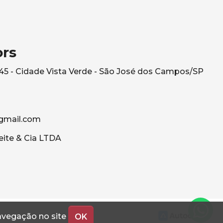
ors
545 - Cidade Vista Verde - São José dos Campos/SP
gmail.com
eite & Cia LTDA
navegação no site
OK