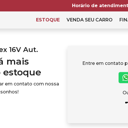
Horário de atendiment
ESTOQUE
VENDA SEU CARRO
FIN
ex 16V Aut.
tá mais
Entre em contato p
o estoque
rar em contato com nossa
 sonhos!
Ou