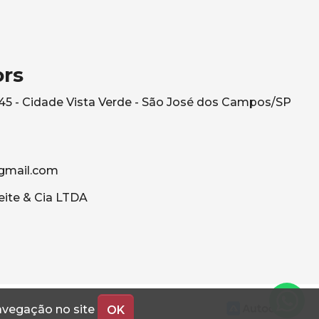
ors
545 - Cidade Vista Verde - São José dos Campos/SP
gmail.com
eite & Cia LTDA
navegação no site
OK