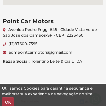
Point Car Motors
Avenida Pedro Friggi, 545 - Cidade Vista Verde -
São José dos Campos/SP - CEP 12223430
(12)97600-7595
admpointcarmotors@gmail.com
Razão Social:
Tolentino Leite & Cia LTDA
Utilizamos Cookies para garantir a segurança e
© 2026 Autoconf. Todos os direitos reservados.
melhorar sua experiência de navegação no site
Termos
Privacidade
OK