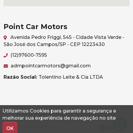
Point Car Motors
Avenida Pedro Friggi, 545 - Cidade Vista Verde -
São José dos Campos/SP - CEP 12223430
(12)97600-7595
admpointcarmotors@gmail.com
Razão Social:
Tolentino Leite & Cia LTDA
Utilizamos Cookies para garantir a segurança e
© 2026 Autoconf. Todos os direitos reservados.
melhorar sua experiência de navegação no site
Termos
Privacidade
OK