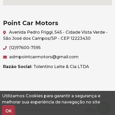
Point Car Motors
Avenida Pedro Friggi, 545 - Cidade Vista Verde -
São José dos Campos/SP - CEP 12223430
(12)97600-7595
admpointcarmotors@gmail.com
Razão Social:
Tolentino Leite & Cia LTDA
Utilizamos Cookies para garantir a segurança e
© 2026 Autoconf. Todos os direitos reservados.
melhorar sua experiência de navegação no site
Termos
Privacidade
OK