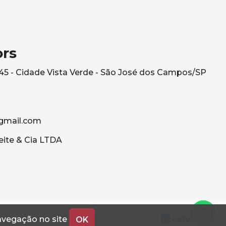
ors
545 - Cidade Vista Verde - São José dos Campos/SP
gmail.com
eite & Cia LTDA
navegação no site
OK