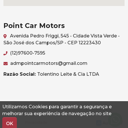
Point Car Motors
Avenida Pedro Friggi, 545 - Cidade Vista Verde -
São José dos Campos/SP - CEP 12223430
(12)97600-7595
admpointcarmotors@gmail.com
Razão Social:
Tolentino Leite & Cia LTDA
Utilizamos Cookies para garantir a segurança e
© 2026 Autoconf. Todos os direitos reservados.
melhorar sua experiência de navegação no site
Termos
Privacidade
OK