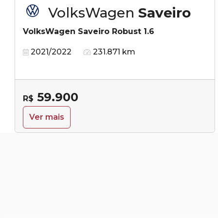
VolksWagen
Saveiro
VolksWagen Saveiro Robust 1.6
2021/2022
231.871 km
59.900
R$
Ver mais