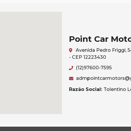
Point Car Mot
Avenida Pedro Friggi, 
- CEP 12223430
(12)97600-7595
admpointcarmotors@
Razão Social:
Tolentino L