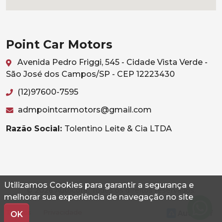
Point Car Motors
Avenida Pedro Friggi, 545 - Cidade Vista Verde -
São José dos Campos/SP - CEP 12223430
(12)97600-7595
admpointcarmotors@gmail.com
Razão Social:
Tolentino Leite & Cia LTDA
Utilizamos Cookies para garantir a segurança e
© 2026 Autoconf. Todos os direitos reservados.
melhorar sua experiência de navegação no site
Termos
Privacidade
OK