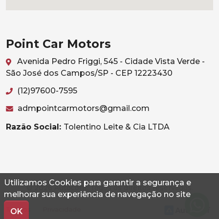
Point Car Motors
Avenida Pedro Friggi, 545 - Cidade Vista Verde -
São José dos Campos/SP - CEP 12223430
(12)97600-7595
admpointcarmotors@gmail.com
Razão Social:
Tolentino Leite & Cia LTDA
Utilizamos Cookies para garantir a segurança e
© 2026 Autoconf. Todos os direitos reservados.
melhorar sua experiência de navegação no site
Termos
Privacidade
OK