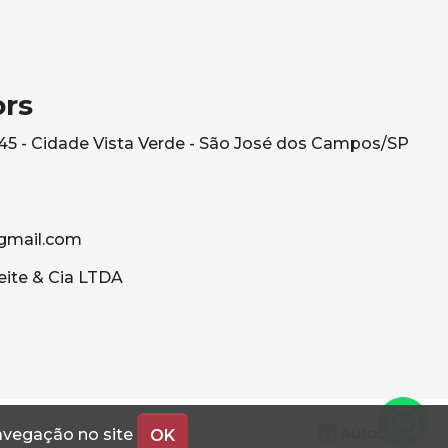
ors
545 - Cidade Vista Verde - São José dos Campos/SP
gmail.com
eite & Cia LTDA
navegação no site
OK