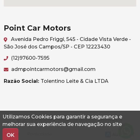
Point Car Motors
Avenida Pedro Friggi, 545 - Cidade Vista Verde -
São José dos Campos/SP - CEP 12223430
(12)97600-7595
admpointcarmotors@gmail.com
Razão Social:
Tolentino Leite & Cia LTDA
Utilizamos Cookies para garantir a segurança e
© 2026 Autoconf. Todos os direitos reservados.
melhorar sua experiência de navegação no site
Termos
Privacidade
OK