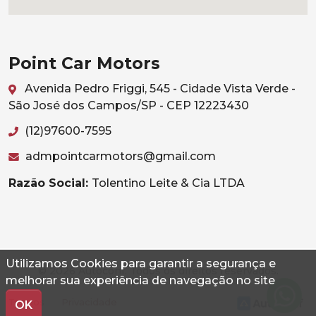
Point Car Motors
Avenida Pedro Friggi, 545 - Cidade Vista Verde -
São José dos Campos/SP - CEP 12223430
(12)97600-7595
admpointcarmotors@gmail.com
Razão Social:
Tolentino Leite & Cia LTDA
Utilizamos Cookies para garantir a segurança e
© 2026 Autoconf. Todos os direitos reservados.
melhorar sua experiência de navegação no site
Termos
Privacidade
OK