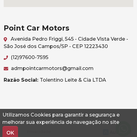
Point Car Motors
Avenida Pedro Friggi, 545 - Cidade Vista Verde -
São José dos Campos/SP - CEP 12223430
(12)97600-7595
admpointcarmotors@gmail.com
Razão Social:
Tolentino Leite & Cia LTDA
Utilizamos Cookies para garantir a segurança e
© 2026 Autoconf. Todos os direitos reservados.
melhorar sua experiência de navegação no site
Termos
Privacidade
OK