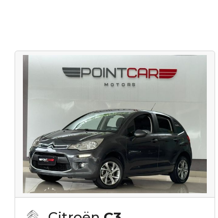
Citroën
C3