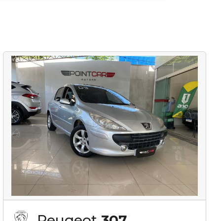
Peugeot
307