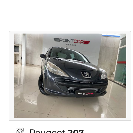
Peugeot
207