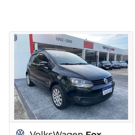
VolksWagen
Fox