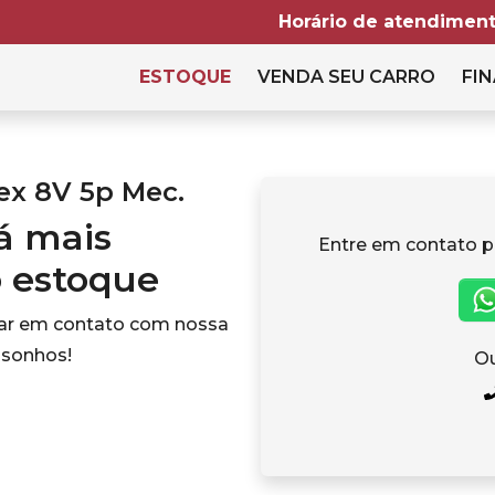
Horário de atendiment
ESTOQUE
VENDA SEU CARRO
FIN
ex 8V 5p Mec.
tá mais
Entre em contato p
o estoque
rar em contato com nossa
 sonhos!
Ou