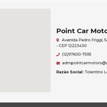
Point Car Mot
Avenida Pedro Friggi, 
- CEP 12223430
(12)97600-7595
admpointcarmotors@
Razão Social:
Tolentino L