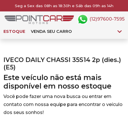
Seg a Sex das 08h as 18:30h e Sáb das 09h as 14h
(12)97600-7595
ESTOQUE
VENDA SEU CARRO
IVECO DAILY CHASSI 35S14 2p (dies.)
(E5)
Este veículo não está mais
disponível em nosso estoque
Você pode fazer uma nova busca ou entrar em
contato com nossa equipe para encontrar o veículo
dos seus sonhos!